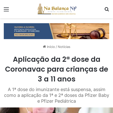
Menu
P
Início
/
Notícias
Aplicação da 2ª dose da
Coronavac para crianças de
3 a 11 anos
A 1ª dose do imunizante está suspensa, assim
como a aplicação da 1ª e 2ª doses da Pfizer Baby
e Pfizer Pediátrica