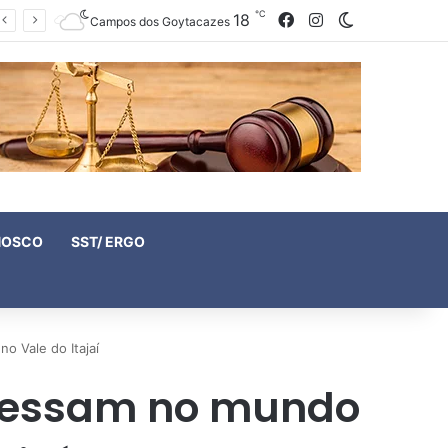
℃
18
Facebook
Instagram
Switch skin
Campos dos Goytacazes
NOSCO
SST/ ERGO
 Vale do Itajaí
gressam no mundo