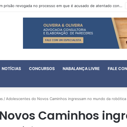
Oruam tem prisão revogada no processo em que é acusado de atentado contra a vida de policiais
NOTÍCIAS
CONCURSOS
NABALANÇA LIVRE
FALE CO
as
/
Adolescentes do Novos Caminhos ingressam no mundo da robótica no
 Novos Caminhos in