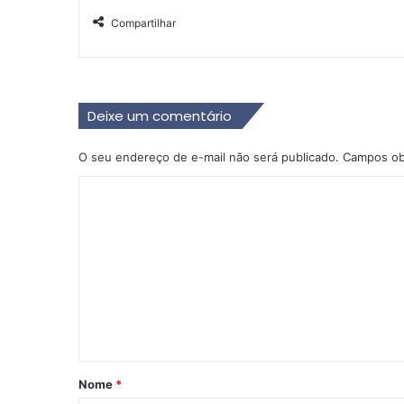
Compartilhar
Deixe um comentário
O seu endereço de e-mail não será publicado.
Campos ob
C
o
m
e
n
t
á
r
Nome
*