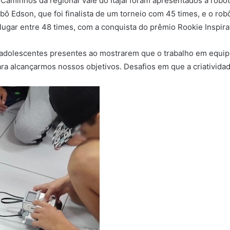
aminhos da regional Vale do Itajaí foram apresentados à robót
Edson, que foi finalista de um torneio com 45 times, e o robô 
lugar entre 48 times, com a conquista do prêmio Rookie Inspira
 adolescentes presentes ao mostrarem que o trabalho em equip
ra alcançarmos nossos objetivos. Desafios em que a criativida