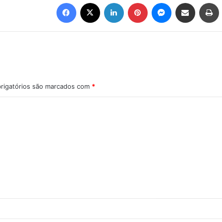
Facebook
X
Linkedin
Pinterest
Messenger
Compartilhar via e-mail
Imprimir
rigatórios são marcados com
*