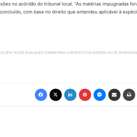
issões no
acórdão
do tribunal local. “As matérias impugnadas f
 concluído, com base no direito que entendeu aplicável à espéc
ICA SEM TECER QUALQUER COMENTÁRIO A RESPEITO DA MATÉRIA OU SE RESPONS
Facebook
X
Linkedin
Pinterest
Messenger
Compartilhar via e-mail
Imprimir