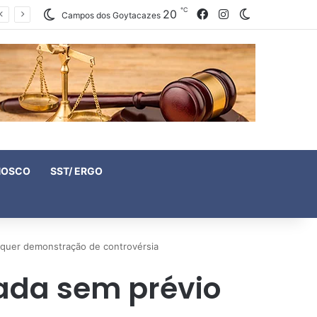
℃
20
Facebook
Instagram
Switch skin
Campos dos Goytacazes
NOSCO
SST/ ERGO
requer demonstração de controvérsia
zada sem prévio