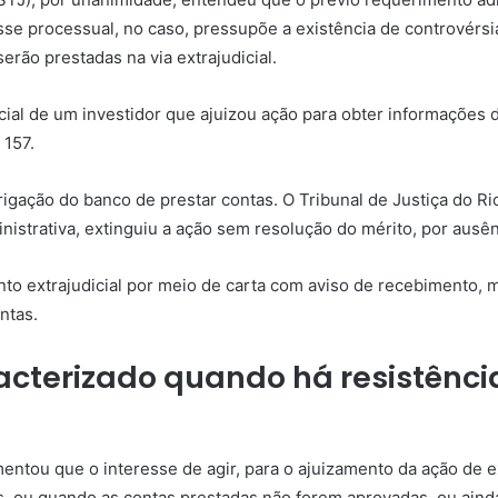
sse processual
, no caso, pressupõe a existência de controvérs
erão prestadas na via extrajudicial.
ial
de um investidor que ajuizou ação para obter informações 
 157.
rigação do banco de prestar contas. O Tribunal de Justiça do R
nistrativa, extinguiu a ação sem resolução do
mérito
, por ausê
nto extrajudicial por meio de carta com aviso de recebimento, 
ntas.
acterizado quando há resistênci
omentou que o
interesse de agir
, para o ajuizamento da ação de 
, ou quando as contas prestadas não forem aprovadas, ou ainda