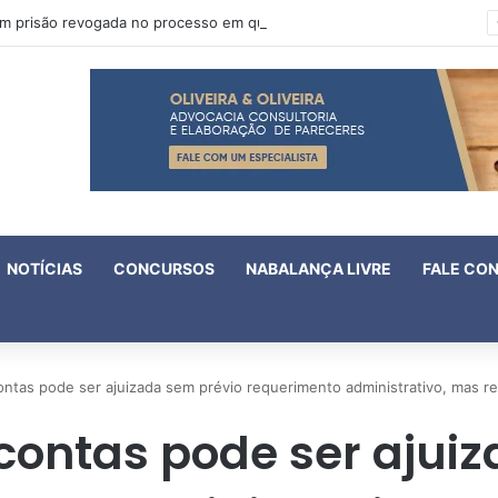
Oruam tem prisão revogada no processo em que é acusado de atentado contra a vida de policiais
NOTÍCIAS
CONCURSOS
NABALANÇA LIVRE
FALE CO
contas pode ser ajuizada sem prévio requerimento administrativo, mas 
 contas pode ser ajui