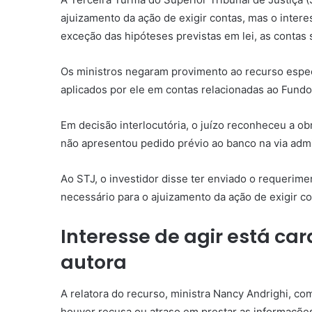
ajuizamento da ação de exigir contas, mas o
intere
exceção das hipóteses previstas em lei, as contas s
Os ministros negaram
provimento
ao
recurso espec
aplicados por ele em contas relacionadas ao Fundo
Em decisão interlocutória, o juízo reconheceu a ob
não apresentou pedido prévio ao banco na via admi
Ao STJ, o investidor disse ter enviado o requerime
necessário para o ajuizamento da ação de exigir co
Interesse de agir
está car
autora
A relatora do recurso, ministra Nancy Andrighi, c
houver recusa ou atraso em prestar as informações