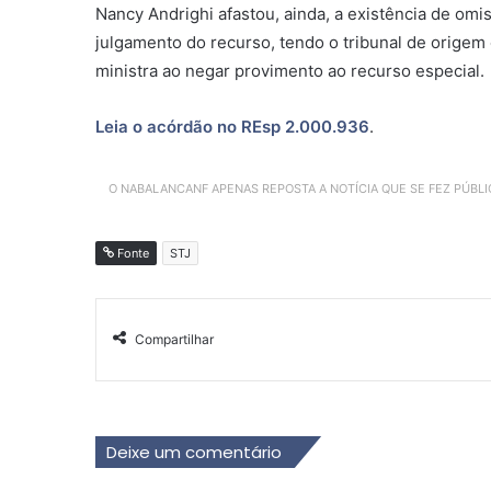
Nancy Andrighi afastou, ainda, a existência de om
julgamento do recurso, tendo o tribunal de origem
ministra ao negar
provimento
ao
recurso especial
.
Leia o acórdão no REsp
2.000.936
.
O NABALANCANF APENAS REPOSTA A NOTÍCIA QUE SE FEZ PÚBL
Fonte
STJ
Compartilhar
Deixe um comentário