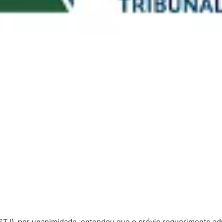
(STJ), por unanimidade, entendeu que o prévio requerimento adm