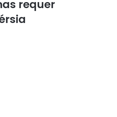
mas requer
érsia