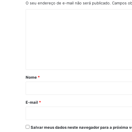
O seu endereço de e-mail não será publicado.
Campos ob
C
o
m
e
n
t
á
r
Nome
*
i
o
*
E-mail
*
Salvar meus dados neste navegador para a próxima v