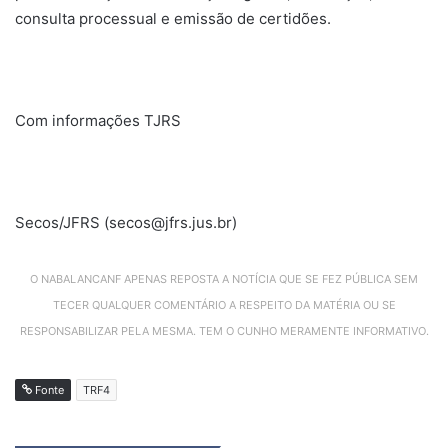
consulta processual e emissão de certidões.
Com informações TJRS
Secos/JFRS (secos@jfrs.jus.br)
O NABALANCANF APENAS REPOSTA A NOTÍCIA QUE SE FEZ PÚBLICA SEM
TECER QUALQUER COMENTÁRIO A RESPEITO DA MATÉRIA OU SE
RESPONSABILIZAR PELA MESMA. TEM O CUNHO MERAMENTE INFORMATIVO.
Fonte
TRF4