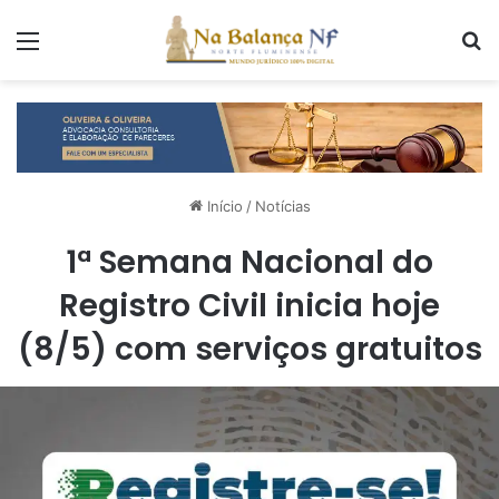
Menu
P
Início
/
Notícias
1ª Semana Nacional do
Registro Civil inicia hoje
(8/5) com serviços gratuitos