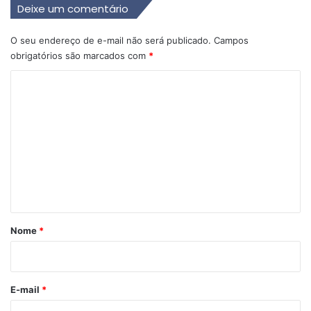
Deixe um comentário
O seu endereço de e-mail não será publicado.
Campos
obrigatórios são marcados com
*
C
o
m
e
n
t
á
r
Nome
*
i
o
*
E-mail
*