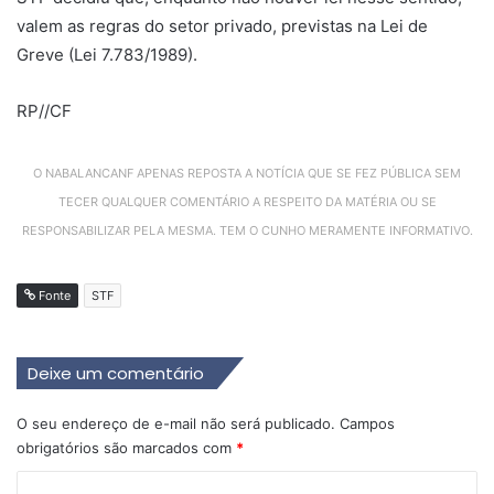
valem as regras do setor privado, previstas na Lei de
Greve (Lei 7.783/1989).
RP//CF
O NABALANCANF APENAS REPOSTA A NOTÍCIA QUE SE FEZ PÚBLICA SEM
TECER QUALQUER COMENTÁRIO A RESPEITO DA MATÉRIA OU SE
RESPONSABILIZAR PELA MESMA. TEM O CUNHO MERAMENTE INFORMATIVO.
Fonte
STF
Deixe um comentário
O seu endereço de e-mail não será publicado.
Campos
obrigatórios são marcados com
*
C