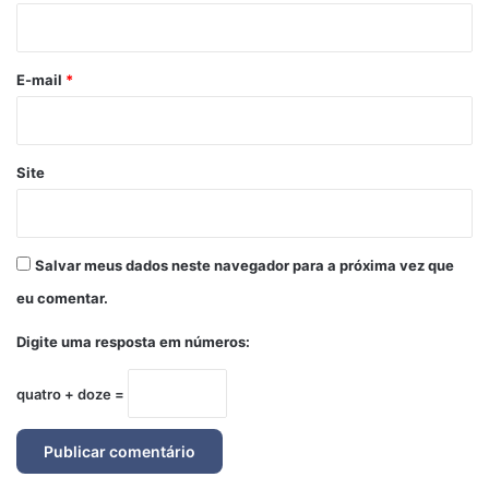
i
o
*
E-mail
*
Site
Salvar meus dados neste navegador para a próxima vez que
eu comentar.
Digite uma resposta em números:
quatro + doze =