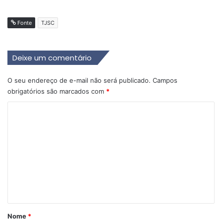
Fonte
TJSC
Deixe um comentário
O seu endereço de e-mail não será publicado.
Campos
obrigatórios são marcados com
*
C
o
m
e
n
t
á
r
Nome
*