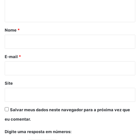
t
á
r
Nome
*
i
o
*
E-mail
*
Site
Salvar meus dados neste navegador para a próxima vez que
eu comentar.
Digite uma resposta em números: