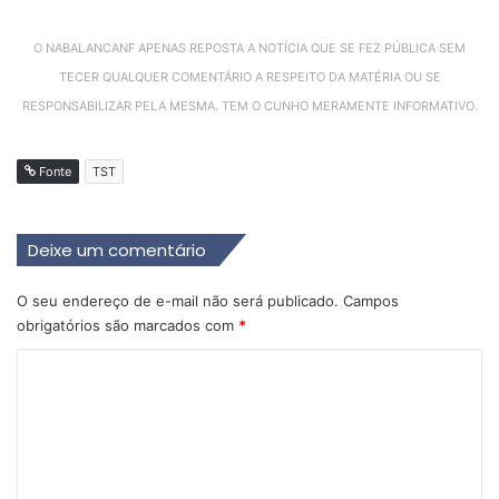
O NABALANCANF APENAS REPOSTA A NOTÍCIA QUE SE FEZ PÚBLICA SEM
TECER QUALQUER COMENTÁRIO A RESPEITO DA MATÉRIA OU SE
RESPONSABILIZAR PELA MESMA. TEM O CUNHO MERAMENTE INFORMATIVO.
Fonte
TST
Deixe um comentário
O seu endereço de e-mail não será publicado.
Campos
obrigatórios são marcados com
*
C
o
m
e
n