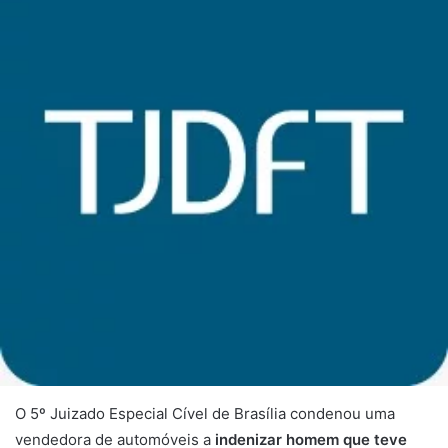
O 5º Juizado Especial Cível de Brasília condenou uma
vendedora de automóveis a
indenizar homem que teve