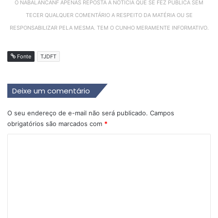
O NABALANCANF APENAS REPOSTA A NOTÍCIA QUE SE FEZ PÚBLICA SEM
TECER QUALQUER COMENTÁRIO A RESPEITO DA MATÉRIA OU SE
RESPONSABILIZAR PELA MESMA. TEM O CUNHO MERAMENTE INFORMATIVO.
Fonte
TJDFT
Deixe um comentário
O seu endereço de e-mail não será publicado.
Campos
obrigatórios são marcados com
*
C
o
m
e
n
t