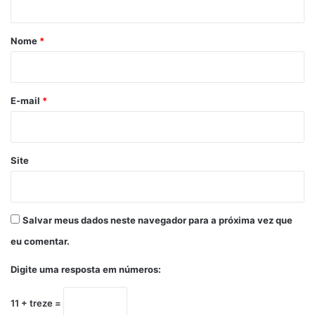
á
r
Nome
*
i
o
*
E-mail
*
Site
Salvar meus dados neste navegador para a próxima vez que
eu comentar.
Digite uma resposta em números:
11 + treze =