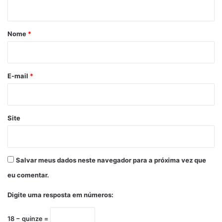
t
á
r
Nome
*
i
o
*
E-mail
*
Site
Salvar meus dados neste navegador para a próxima vez que
eu comentar.
Digite uma resposta em números:
18 − quinze =