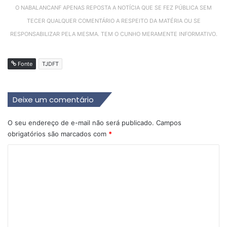
O NABALANCANF APENAS REPOSTA A NOTÍCIA QUE SE FEZ PÚBLICA SEM
TECER QUALQUER COMENTÁRIO A RESPEITO DA MATÉRIA OU SE
RESPONSABILIZAR PELA MESMA. TEM O CUNHO MERAMENTE INFORMATIVO.
Fonte
TJDFT
Deixe um comentário
O seu endereço de e-mail não será publicado.
Campos
obrigatórios são marcados com
*
C
o
m
e
n