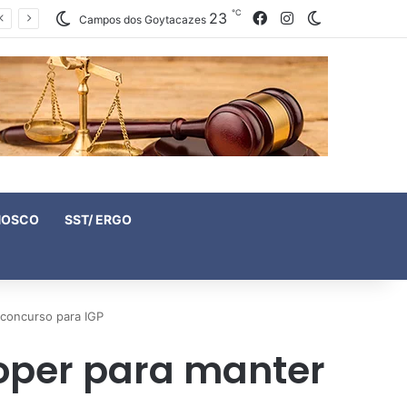
℃
23
Facebook
Instagram
Switch skin
Campos dos Goytacazes
NOSCO
SST/ ERGO
 concurso para IGP
ooper para manter