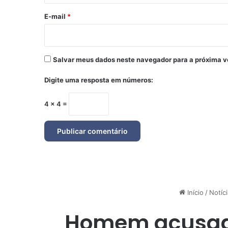
o
*
E-mail
*
Salvar meus dados neste navegador para a próxima v
Digite uma resposta em números:
4 × 4 =