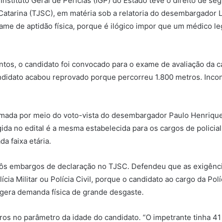
Instituto Geral de Perícias (IGP) do Estado teve o direito de s
a Catarina (TJSC), em matéria sob a relatoria do desembargador
xame de aptidão física, porque é ilógico impor que um médico l
ntos, o candidato foi convocado para o exame de avaliação da c
ndidato acabou reprovado porque percorreu 1.800 metros. In
rmada por meio do voto-vista do desembargador Paulo Henrique 
ida no edital é a mesma estabelecida para os cargos de policial 
a faixa etária.
pôs embargos de declaração no TJSC. Defendeu que as exigência
cia Militar ou Polícia Civil, porque o candidato ao cargo da Pol
l gera demanda física de grande desgaste.
os no parâmetro da idade do candidato. “O impetrante tinha 4