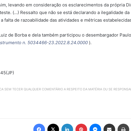
im, levando em consideração os esclarecimentos da própria Dir
este. (…) Ressalto que não se está declarando a ilegalidade da 
 a falta de razoabilidade das atividades e métricas estabelecidas
uiz de Borba e dela também participou o desembargador Paulo H
nstrumento n. 5034466-23.2022.8.24.0000
).
445(JP)
ICA SEM TECER QUALQUER COMENTÁRIO A RESPEITO DA MATÉRIA OU SE RESPONS
Facebook
X
Linkedin
Pinterest
Messenger
Compartilhar via e-mail
Imprimir