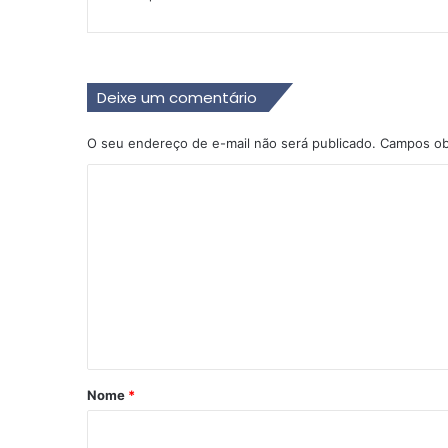
Deixe um comentário
O seu endereço de e-mail não será publicado.
Campos ob
C
o
m
e
n
t
á
r
Nome
*
i