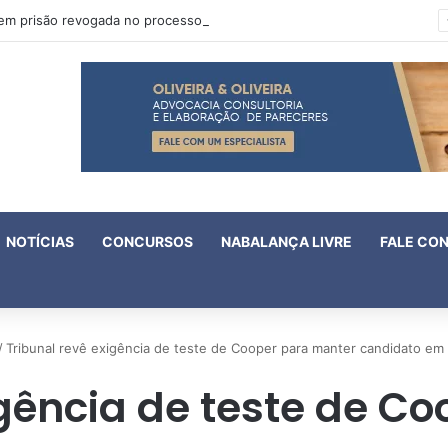
Oruam tem prisão revogada no processo em que é acusado de atentado contra a vida de policiais
NOTÍCIAS
CONCURSOS
NABALANÇA LIVRE
FALE CO
/
Tribunal revê exigência de teste de Cooper para manter candidato em
igência de teste de C