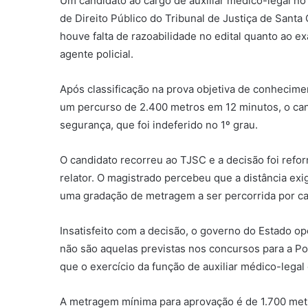
Um candidato ao cargo de auxiliar médico-legal no 
de Direito Público do Tribunal de Justiça de Sant
houve falta de razoabilidade no edital quanto ao e
agente policial.
Após classificação na prova objetiva de conhecime
um percurso de 2.400 metros em 12 minutos, o ca
segurança, que foi indeferido no 1º grau.
O candidato recorreu ao TJSC e a decisão foi refo
relator. O magistrado percebeu que a distância exig
uma gradação de metragem a ser percorrida por cad
Insatisfeito com a decisão, o governo do Estado o
não são aquelas previstas nos concursos para a Polí
que o exercício da função de auxiliar médico-lega
A metragem mínima para aprovação é de 1.700 metr