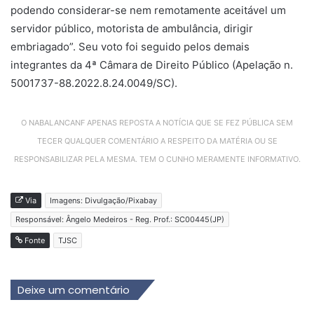
podendo considerar-se nem remotamente aceitável um
servidor público, motorista de ambulância, dirigir
embriagado”. Seu voto foi seguido pelos demais
integrantes da 4ª Câmara de Direito Público (Apelação n.
5001737-88.2022.8.24.0049/SC).
O NABALANCANF APENAS REPOSTA A NOTÍCIA QUE SE FEZ PÚBLICA SEM
TECER QUALQUER COMENTÁRIO A RESPEITO DA MATÉRIA OU SE
RESPONSABILIZAR PELA MESMA. TEM O CUNHO MERAMENTE INFORMATIVO.
Via
Imagens: Divulgação/Pixabay
Responsável: Ângelo Medeiros - Reg. Prof.: SC00445(JP)
Fonte
TJSC
Deixe um comentário