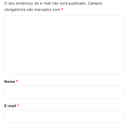
O seu endereço de e-mail não será publicado.
Campos
obrigatórios são marcados com
*
C
o
m
e
n
t
á
r
Nome
*
i
o
*
E-mail
*