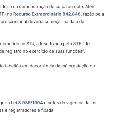
ependeria da demonstração de
culpa
ou
dolo
. Além
STF) no
Recurso Extraordinário 842.846
, razão pela
 prescricional deveria começar na data de
submetido ao STJ, a tese fixada pelo STF “diz
de registro no exercício de suas funções”.
rio tabelião em decorrência da má prestação do
igor a
Lei 8.935/1994
e antes da vigência da
Lei
es e registradores é fixada