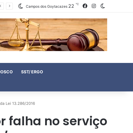
℃
22
Facebook
Instagram
Switch skin
Campos dos Goytacazes
NOSCO
SST/ ERGO
 da Lei 13.286/2016
 falha no serviço