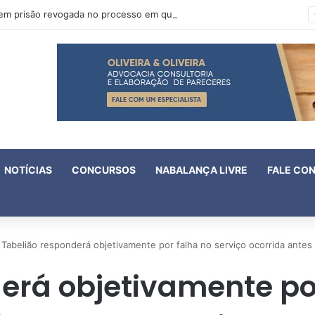
Oruam tem prisão revogada no processo em que é acusado de atentado contra a vida de policiais
NOTÍCIAS
CONCURSOS
NABALANÇA LIVRE
FALE CO
Tabelião responderá objetivamente por falha no serviço ocorrida antes
erá objetivamente por