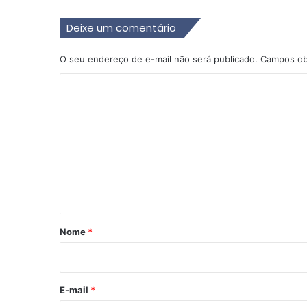
Deixe um comentário
O seu endereço de e-mail não será publicado.
Campos ob
C
o
m
e
n
t
á
r
Nome
*
i
o
*
E-mail
*