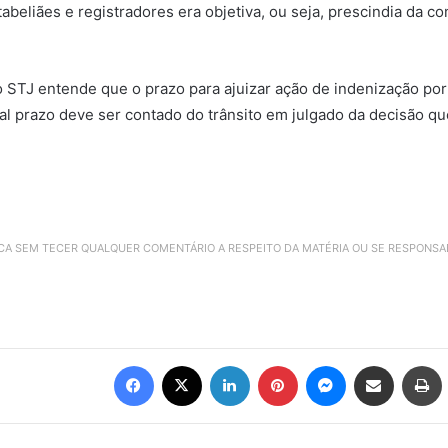
tabeliães e registradores era objetiva, ou seja, prescindia da 
o STJ entende que o prazo para ajuizar ação de indenização por
 tal prazo deve ser contado do trânsito em julgado da decisão qu
ICA SEM TECER QUALQUER COMENTÁRIO A RESPEITO DA MATÉRIA OU SE RESPONS
Facebook
X
Linkedin
Pinterest
Messenger
Compartilhar via e-mail
Imprimir