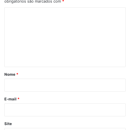
obrigatórios são marcados com
*
C
o
m
e
n
t
á
r
Nome
*
i
o
*
E-mail
*
Site