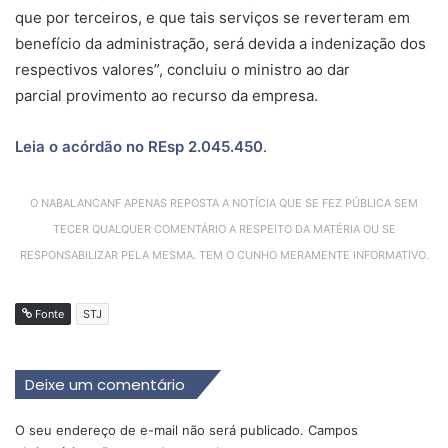
que por terceiros, e que tais serviços se reverteram em
benefício da administração, será devida a indenização dos
respectivos valores”, concluiu o ministro ao dar
parcial
provimento
ao recurso da empresa.
Leia o acórdão no REsp 2.045.450
.
O NABALANCANF APENAS REPOSTA A NOTÍCIA QUE SE FEZ PÚBLICA SEM
TECER QUALQUER COMENTÁRIO A RESPEITO DA MATÉRIA OU SE
RESPONSABILIZAR PELA MESMA. TEM O CUNHO MERAMENTE INFORMATIVO.
Fonte
STJ
Deixe um comentário
O seu endereço de e-mail não será publicado.
Campos