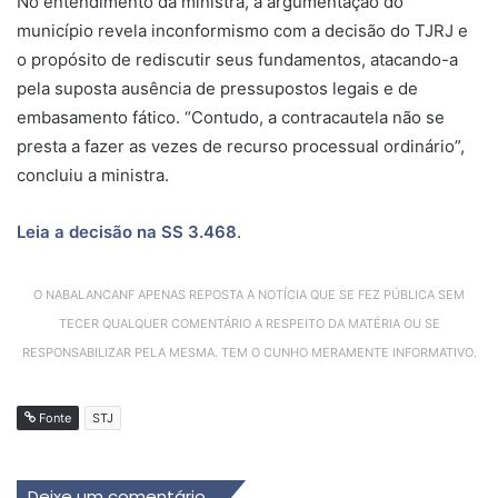
No entendimento da ministra, a argumentação do
município revela inconformismo com a decisão do TJRJ e
o propósito de rediscutir seus fundamentos, atacando-a
pela suposta ausência de pressupostos legais e de
embasamento fático. “Contudo, a contracautela não se
presta a fazer as vezes de recurso processual ordinário”,
concluiu a ministra.
Leia a decisão na SS
3.468
.
O NABALANCANF APENAS REPOSTA A NOTÍCIA QUE SE FEZ PÚBLICA SEM
TECER QUALQUER COMENTÁRIO A RESPEITO DA MATÉRIA OU SE
RESPONSABILIZAR PELA MESMA. TEM O CUNHO MERAMENTE INFORMATIVO.
Fonte
STJ
Deixe um comentário