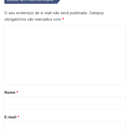
O seu endereço de e-mail não será publicado.
Campos
obrigatórios são marcados com
*
C
o
m
e
n
t
á
r
Nome
*
i
o
*
E-mail
*