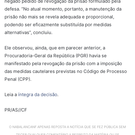
negado pedido de revogação da prisão formulado pela
defesa. “No atual momento, portanto, a manutenção da
prisão não mais se revela adequada e proporcional,
podendo ser eficazmente substituída por medidas
alternativas”, concluiu.
Ele observou, ainda, que em parecer anterior, a
Procuradoria-Geral da República (PGR) havia se
manifestado pela revogação da prisão com a imposição
das medidas cautelares previstas no Código de Processo
Penal (CPP).
Leia a
íntegra da decisão
.
PR/AS//CF
O NABALANCANF APENAS REPOSTA A NOTÍCIA QUE SE FEZ PÚBLICA SEM
TECER QUALQUER COMENTÁRIO A RESPEITO DA MATÉRIA OU SE