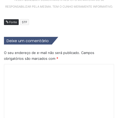
RESPONSABILIZAR PELA MESMA. TEM O CUNHO MERAMENTE INFORMATIVO.
Fonte
STF
Deixe um comentário
O seu endereço de e-mail não será publicado.
Campos
obrigatórios são marcados com
*
C
o
m
e
n
t
á