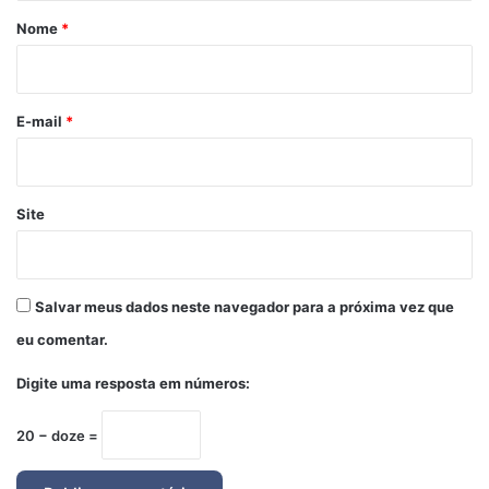
r
Nome
*
i
o
*
E-mail
*
Site
Salvar meus dados neste navegador para a próxima vez que
eu comentar.
Digite uma resposta em números:
20 − doze =