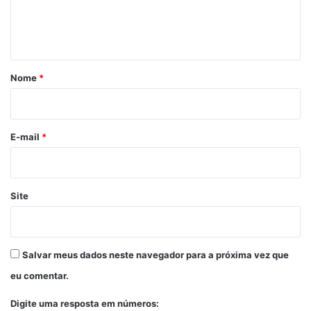
n
t
á
r
Nome
*
i
o
*
E-mail
*
Site
Salvar meus dados neste navegador para a próxima vez que
eu comentar.
Digite uma resposta em números: