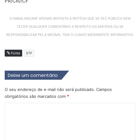
PR/CR//CF
O NABALANCANF APENAS REPOSTA A NOTÍCIA QUE SE FEZ PÚBLICA SEM
TECER QUALQUER COMENTÁRIO A RESPEITO DA MATÉRIA OU SE
RESPONSABILIZAR PELA MESMA. TEM O CUNHO MERAMENTE INFORMATIVO.
Fonte
STF
Deixe um comentário
O seu endereço de e-mail não será publicado.
Campos
obrigatórios são marcados com
*
C
o
m
e