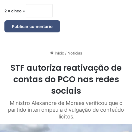
2 × cinco =