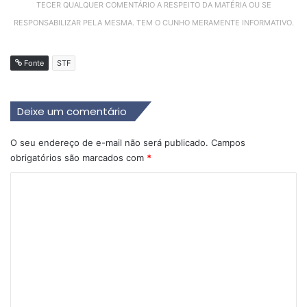
TECER QUALQUER COMENTÁRIO A RESPEITO DA MATÉRIA OU SE
RESPONSABILIZAR PELA MESMA. TEM O CUNHO MERAMENTE INFORMATIVO.
Fonte
STF
Deixe um comentário
O seu endereço de e-mail não será publicado.
Campos
obrigatórios são marcados com
*
C
o
m
e
n
t
á