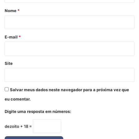
r
Nome
*
i
o
*
E-mail
*
Site
Salvar meus dados neste navegador para a próxima vez que
eu comentar.
Digite uma resposta em números:
dezoito + 18 =