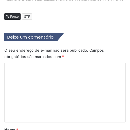
Fonte
STF
Deixe um comentário
O seu endereço de e-mail não será publicado.
Campos
obrigatórios são marcados com
*
C
o
m
e
n
t
á
r
Nome
*