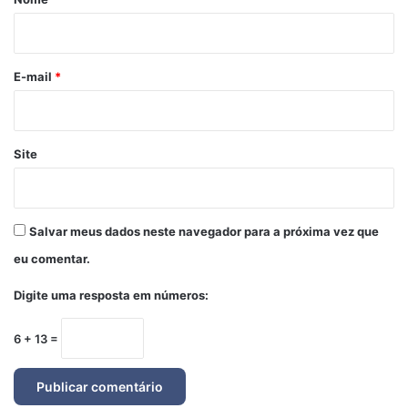
i
o
*
E-mail
*
Site
Salvar meus dados neste navegador para a próxima vez que
eu comentar.
Digite uma resposta em números:
6 + 13 =