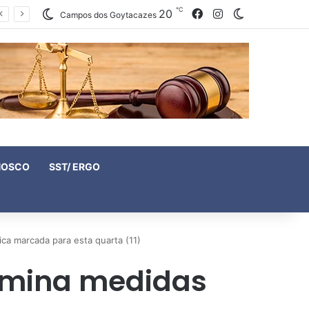
℃
20
Facebook
Instagram
Switch skin
Campos dos Goytacazes
NOSCO
SST/ ERGO
a marcada para esta quarta (11)
ermina medidas