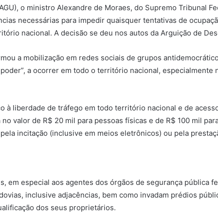
AGU), o ministro Alexandre de Moraes, do Supremo Tribunal Fed
ncias necessárias para impedir quaisquer tentativas de ocupaçã
ritório nacional. A decisão se deu nos autos da Arguição de D
ou a mobilização em redes sociais de grupos antidemocráticos,
der”, a ocorrer em todo o território nacional, especialmente na
o à liberdade de tráfego em todo território nacional e de acess
ia no valor de R$ 20 mil para pessoas físicas e de R$ 100 mil p
pela incitação (inclusive em meios eletrônicos) ou pela prestaçã
is, em especial aos agentes dos órgãos de segurança pública fe
ovias, inclusive adjacências, bem como invadam prédios público
ualificação dos seus proprietários.