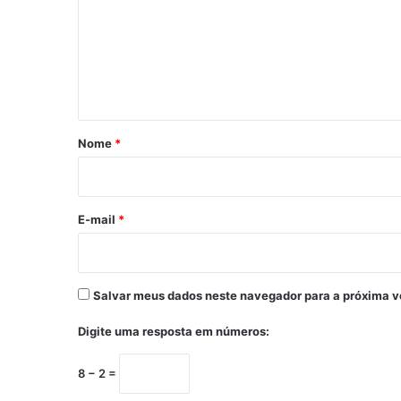
m
e
n
t
á
r
Nome
*
i
o
*
E-mail
*
Salvar meus dados neste navegador para a próxima v
Digite uma resposta em números:
8 − 2 =