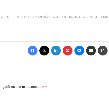
ICA SEM TECER QUALQUER COMENTÁRIO A RESPEITO DA MATÉRIA OU SE RESPONS
Facebook
X
Linkedin
Pinterest
Messenger
Compartilhar via e-mail
Imprimir
rigatórios são marcados com
*