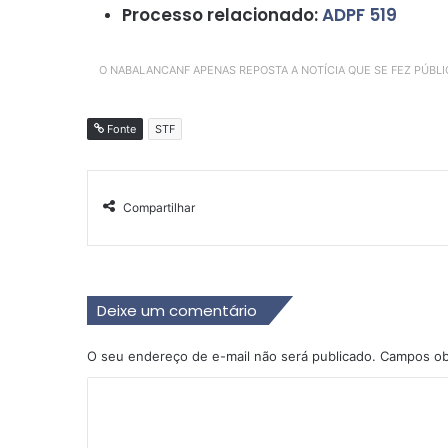
Processo relacionado:
ADPF 519
O NABALANCANF APENAS REPOSTA A NOTÍCIA QUE SE FEZ PÚBL
Fonte
STF
Compartilhar
Deixe um comentário
O seu endereço de e-mail não será publicado.
Campos ob
C
o