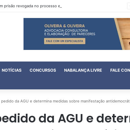
Oruam tem prisão revogada no processo em que é acusado de atentado contra a vida de policiais
NOTÍCIAS
CONCURSOS
NABALANÇA LIVRE
FALE CO
 pedido da AGU e determina medidas sobre manifestação antidemocrátic
pedido da AGU e det