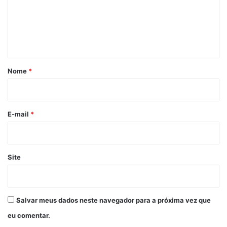
e
n
t
á
r
Nome
*
i
o
*
E-mail
*
Site
Salvar meus dados neste navegador para a próxima vez que
eu comentar.