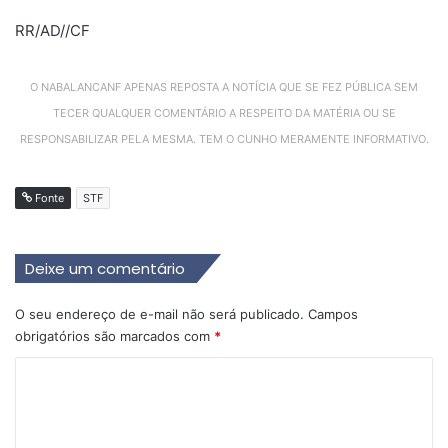
RR/AD//CF
O NABALANCANF APENAS REPOSTA A NOTÍCIA QUE SE FEZ PÚBLICA SEM
TECER QUALQUER COMENTÁRIO A RESPEITO DA MATÉRIA OU SE
RESPONSABILIZAR PELA MESMA. TEM O CUNHO MERAMENTE INFORMATIVO.
Fonte
STF
Deixe um comentário
O seu endereço de e-mail não será publicado.
Campos
obrigatórios são marcados com
*
C
o
m