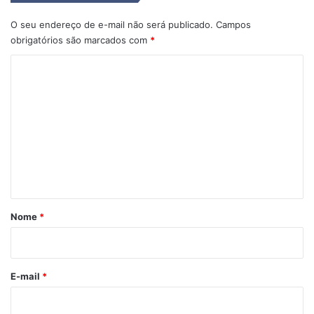
O seu endereço de e-mail não será publicado.
Campos
obrigatórios são marcados com
*
C
o
m
e
n
t
á
r
Nome
*
i
o
*
E-mail
*