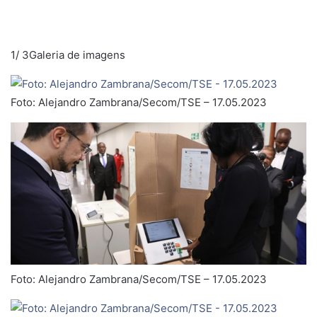
1
/
3
Galeria de imagens
A
m
Foto: Alejandro Zambrana/Secom/TSE – 17.05.2023
p
l
i
a
r
Foto: Alejandro Zambrana/Secom/TSE – 17.05.2023