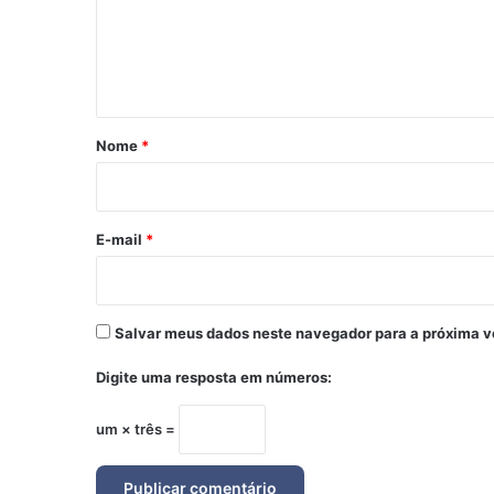
e
n
t
á
r
Nome
*
i
o
*
E-mail
*
Salvar meus dados neste navegador para a próxima v
Digite uma resposta em números:
um × três =