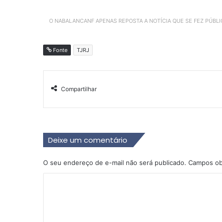
O NABALANCANF APENAS REPOSTA A NOTÍCIA QUE SE FEZ PÚBL
Fonte
TJRJ
Compartilhar
Deixe um comentário
O seu endereço de e-mail não será publicado.
Campos ob
C
o
m