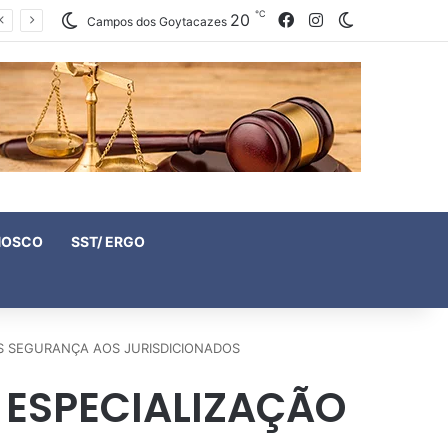
℃
20
Facebook
Instagram
Switch skin
Campos dos Goytacazes
NOSCO
SST/ ERGO
IS SEGURANÇA AOS JURISDICIONADOS
 ESPECIALIZAÇÃO