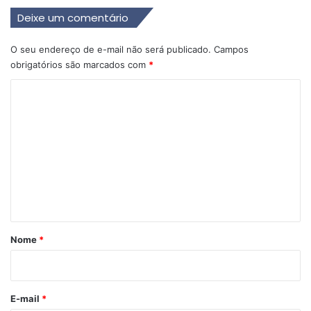
Deixe um comentário
O seu endereço de e-mail não será publicado.
Campos
obrigatórios são marcados com
*
C
o
m
e
n
t
á
r
Nome
*
i
o
*
E-mail
*