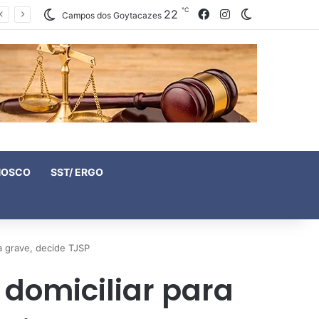
℃
22
Facebook
Instagram
Switch skin
Campos dos Goytacazes
NOSCO
SST/ ERGO
a grave, decide TJSP
domiciliar para