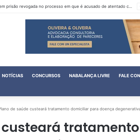
Oruam tem prisão revogada no processo em que é acusado de atentado contra a vida de policiais
NOTÍCIAS
CONCURSOS
NABALANÇA LIVRE
FALE CO
Plano de saúde custeará tratamento domiciliar para doença degenerativ
 custeará tratamento 