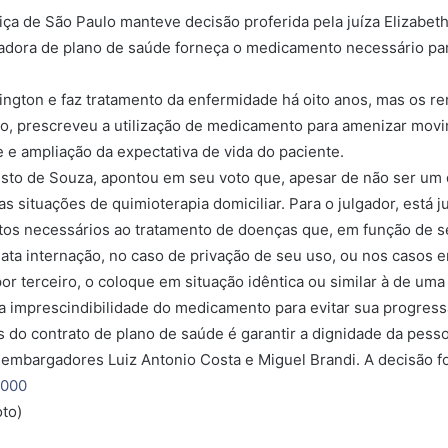
iça de São Paulo manteve decisão proferida pela juíza Elizabeth
adora de plano de saúde forneça o medicamento necessário p
ington e faz tratamento da enfermidade há oito anos, mas os 
ão, prescreveu a utilização de medicamento para amenizar movi
e e ampliação da expectativa de vida do paciente.
sto de Souza, apontou em seu voto que, apesar de não ser um 
situações de quimioterapia domiciliar. Para o julgador, está j
os necessários ao tratamento de doenças que, em função de se
diata internação, no caso de privação de seu uso, ou nos casos
por terceiro, o coloque em situação idêntica ou similar à de um
 a imprescindibilidade do medicamento para evitar sua progres
 do contrato de plano de saúde é garantir a dignidade da pess
sembargadores Luiz Antonio Costa e Miguel Brandi. A decisão f
0000
oto)