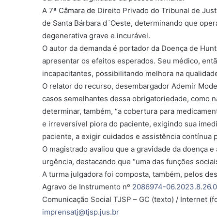
A 7ª Câmara de Direito Privado do Tribunal de Just
de Santa Bárbara d´Oeste, determinando que oper
degenerativa grave e incurável.
O autor da demanda é portador da Doença de Hunt
apresentar os efeitos esperados. Seu médico, ent
incapacitantes, possibilitando melhora na qualidad
O relator do recurso, desembargador Ademir Mode
casos semelhantes dessa obrigatoriedade, como nas 
determinar, também, “a cobertura para medicament
e irreversível piora do paciente, exigindo sua ime
paciente, a exigir cuidados e assistência contínua 
O magistrado avaliou que a gravidade da doença e
urgência, destacando que “uma das funções sociais
A turma julgadora foi composta, também, pelos de
Agravo de Instrumento nº
2086974-06.2023.8.26.
Comunicação Social TJSP – GC (texto) / Internet (f
imprensatj@tjsp.jus.br