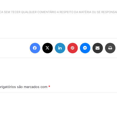
ICA SEM TECER QUALQUER COMENTÁRIO A RESPEITO DA MATÉRIA OU SE RESPONS
Facebook
X
Linkedin
Pinterest
Messenger
Compartilhar via e-mail
Imprimir
rigatórios são marcados com
*