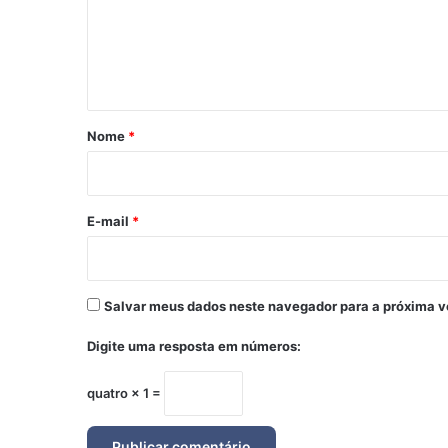
e
n
t
á
r
Nome
*
i
o
*
E-mail
*
Salvar meus dados neste navegador para a próxima v
Digite uma resposta em números:
quatro × 1 =