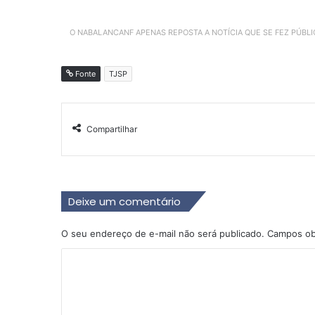
O NABALANCANF APENAS REPOSTA A NOTÍCIA QUE SE FEZ PÚBL
Fonte
TJSP
Compartilhar
Deixe um comentário
O seu endereço de e-mail não será publicado.
Campos ob
C
o
m