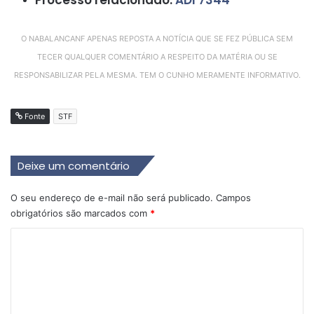
Processo relacionado:
ADI 7344
O NABALANCANF APENAS REPOSTA A NOTÍCIA QUE SE FEZ PÚBLICA SEM
TECER QUALQUER COMENTÁRIO A RESPEITO DA MATÉRIA OU SE
RESPONSABILIZAR PELA MESMA. TEM O CUNHO MERAMENTE INFORMATIVO.
Fonte
STF
Deixe um comentário
O seu endereço de e-mail não será publicado.
Campos
obrigatórios são marcados com
*
C
o
m
e