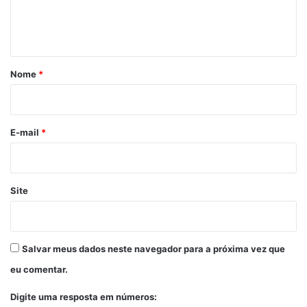
n
t
á
r
Nome
*
i
o
*
E-mail
*
Site
Salvar meus dados neste navegador para a próxima vez que
eu comentar.
Digite uma resposta em números: