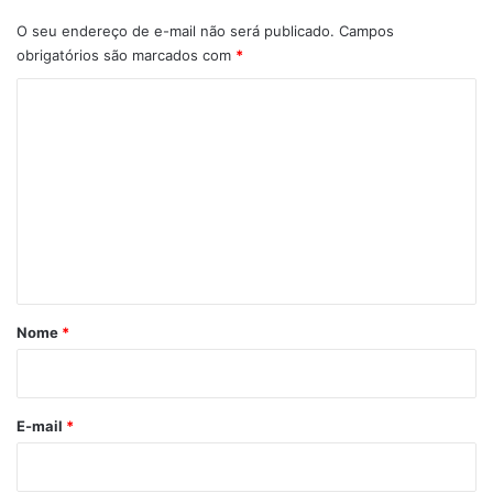
O seu endereço de e-mail não será publicado.
Campos
obrigatórios são marcados com
*
C
o
m
e
n
t
á
r
Nome
*
i
o
*
E-mail
*