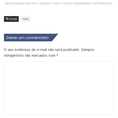
RESPONSABILIZAR PELA MESMA. TEM O CUNHO MERAMENTE INFORMATIVO.
Fonte
TJSC
Deixe um comentário
O seu endereço de e-mail não será publicado.
Campos
obrigatórios são marcados com
*
C
o
m
e
n
t
á