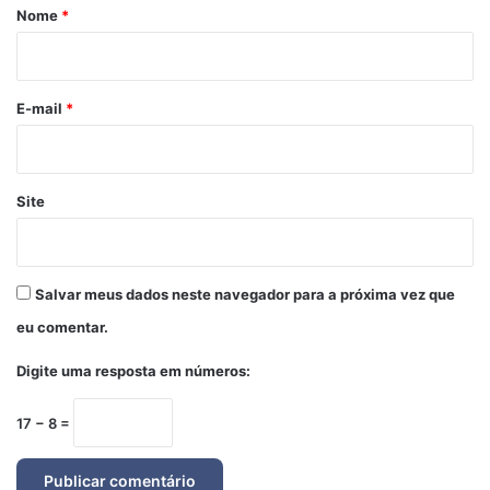
r
Nome
*
i
o
*
E-mail
*
Site
Salvar meus dados neste navegador para a próxima vez que
eu comentar.
Digite uma resposta em números:
17 − 8 =