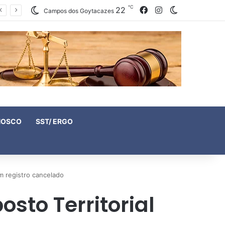
℃
22
Facebook
Instagram
Switch skin
Campos dos Goytacazes
NOSCO
SST/ ERGO
om registro cancelado
sto Territorial