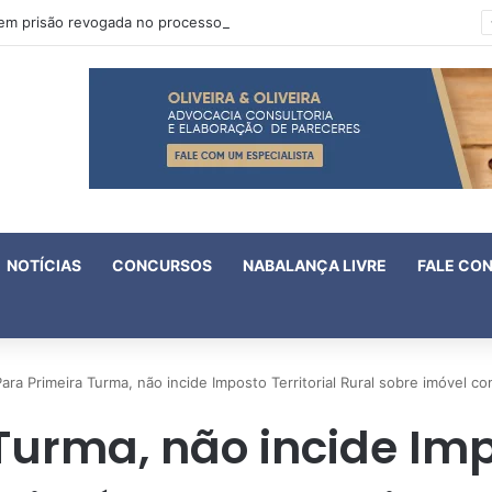
Oruam tem prisão revogada no processo em que é acusado de atentado contra a vida de policiais
NOTÍCIAS
CONCURSOS
NABALANÇA LIVRE
FALE CO
ara Primeira Turma, não incide Imposto Territorial Rural sobre imóvel c
Turma, não incide Impo