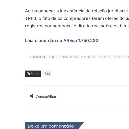
Ao reconhecer a inexistência de relação jurídica t
TRF3, o fato de os compradores terem oferecido a
registros por
sentença
, o direito real sobre os be
Leia o acórdão no AREsp 1.750.232
.
O NABALANCANF APENAS REPOSTA A NOTÍCIA QUE SE FEZ PÚBL
Fonte
STJ
Compartilhar
Deixe um comentário