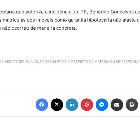
ributária que autorize a incidência do ITR, Benedito Gonçalves
s matrículas dos imóveis como garantia hipotecária não afasta
ns não ocorreu de maneira concreta.
ICA SEM TECER QUALQUER COMENTÁRIO A RESPEITO DA MATÉRIA OU SE RESPONS
Facebook
X
Linkedin
Pinterest
Messenger
Compartilhar via e-mail
Imprimir