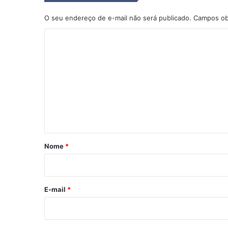
O seu endereço de e-mail não será publicado.
Campos ob
C
o
m
e
n
t
á
r
Nome
*
i
o
*
E-mail
*