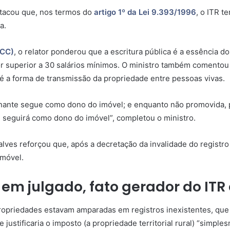
stacou que, nos termos do
artigo 1º da Lei 9.393/1996
, o ITR t
a.
(CC)
, o relator ponderou que a escritura pública é a essência do
lor superior a 30 salários mínimos. O ministro também comento
rio é a forma de transmissão da propriedade entre pessoas vivas.
lienante segue como dono do imóvel; e enquanto não promovida, 
e seguirá como dono do imóvel”, completou o ministro.
alves reforçou que, após a decretação da invalidade do registr
imóvel.
em julgado, fato gerador do ITR 
propriedades estavam amparadas em registros inexistentes, qu
e justificaria o imposto (a propriedade territorial rural) “simple