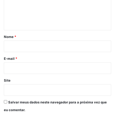
e
n
t
á
r
Nome
*
i
o
*
E-mail
*
Site
Salvar meus dados neste navegador para a próxima vez que
eu comentar.