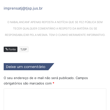
imprensatj@tjsp.jus.br
O NABALANCANF APENAS REPOSTA A NOTÍCIA QUE SE FEZ PÚBLICA SEM
TECER QUALQUER COMENTÁRIO A RESPEITO DA MATÉRIA OU SE
RESPONSABILIZAR PELA MESMA. TEM O CUNHO MERAMENTE INFORMATIVO.
Fonte
TJSP
Deixe um comentário
O seu endereço de e-mail não será publicado.
Campos
obrigatórios são marcados com
*
C
o
m