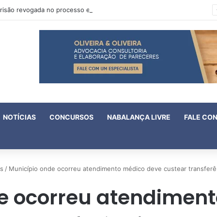
Oruam tem prisão revogada no processo em que é acusado de atentado contra a vida de policiais
NOTÍCIAS
CONCURSOS
NABALANÇA LIVRE
FALE CO
as
/
Município onde ocorreu atendimento médico deve custear transferê
e ocorreu atendimen