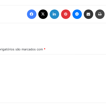
Facebook
X
Linkedin
Pinterest
Messenger
Compartilhar via e-mail
Imprimir
rigatórios são marcados com
*