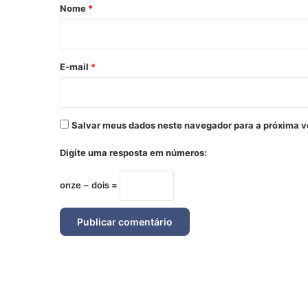
r
Nome
*
i
o
*
E-mail
*
Salvar meus dados neste navegador para a próxima v
Digite uma resposta em números:
onze − dois =