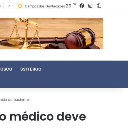
℃
29
Facebook
Instagram
Switch skin
Campos dos Goytacazes
NOSCO
SST/ ERGO
ncia de paciente
to médico deve