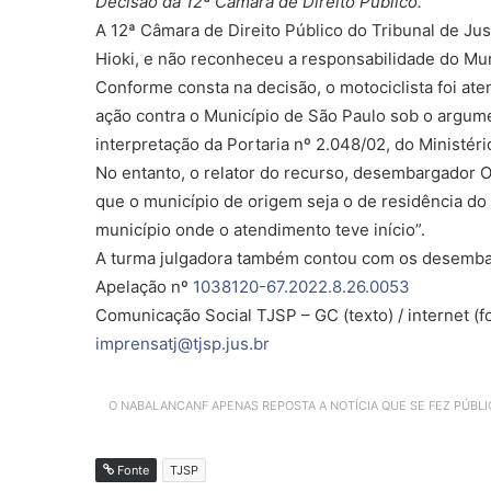
Decisão da 12ª Câmara de Direito Público.
A 12ª Câmara de Direito Público do Tribunal de Jus
Hioki, e não reconheceu a responsabilidade do Mun
Conforme consta na decisão, o motociclista foi at
ação contra o Município de São Paulo sob o argum
interpretação da Portaria nº 2.048/02, do Ministér
No entanto, o relator do recurso, desembargador O
que o município de origem seja o de residência do
município onde o atendimento teve início”.
A turma julgadora também contou com os desembarg
Apelação nº
1038120-67.2022.8.26.0053
Comunicação Social TJSP – GC (texto) / internet (fot
imprensatj@tjsp.jus.br
O NABALANCANF APENAS REPOSTA A NOTÍCIA QUE SE FEZ PÚBL
Fonte
TJSP