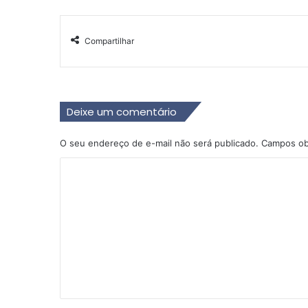
Compartilhar
Deixe um comentário
O seu endereço de e-mail não será publicado.
Campos ob
C
o
m
e
n
t
á