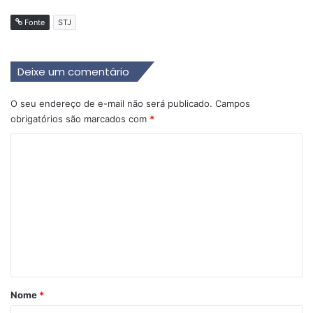
Fonte
STJ
Deixe um comentário
O seu endereço de e-mail não será publicado.
Campos
obrigatórios são marcados com
*
C
o
m
e
n
t
á
r
Nome
*
i