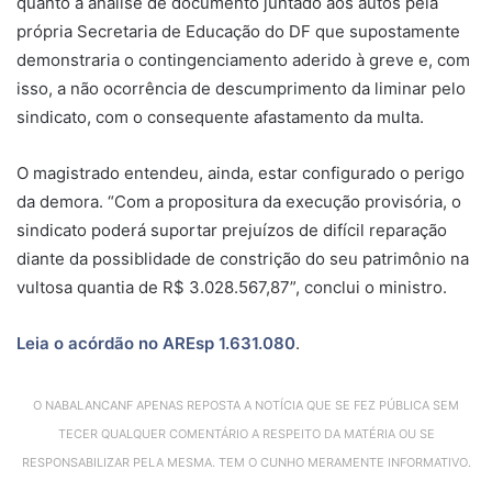
quanto à análise de documento juntado aos autos pela
própria Secretaria de Educação do DF que supostamente
demonstraria o contingenciamento aderido à greve e, com
isso, a não ocorrência de descumprimento da
liminar
pelo
sindicato, com o consequente afastamento da multa.
O magistrado entendeu, ainda, estar configurado o perigo
da demora. “Com a propositura da execução provisória, o
sindicato poderá suportar prejuízos de difícil reparação
diante da possiblidade de constrição do seu patrimônio na
vultosa quantia de R$ 3.028.567,87”, conclui o ministro.
Leia o acórdão no AREsp
1.631.080
.
O NABALANCANF APENAS REPOSTA A NOTÍCIA QUE SE FEZ PÚBLICA SEM
TECER QUALQUER COMENTÁRIO A RESPEITO DA MATÉRIA OU SE
RESPONSABILIZAR PELA MESMA. TEM O CUNHO MERAMENTE INFORMATIVO.