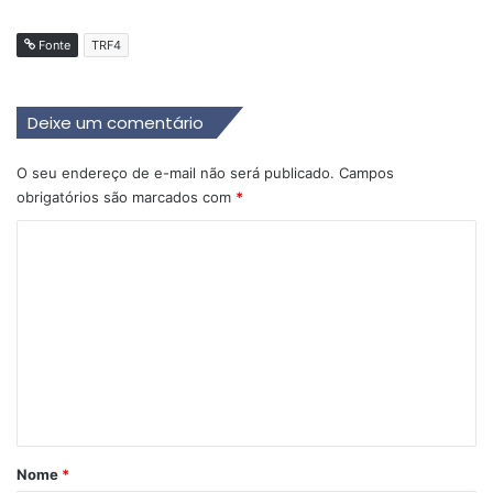
Fonte
TRF4
Deixe um comentário
O seu endereço de e-mail não será publicado.
Campos
obrigatórios são marcados com
*
C
o
m
e
n
t
á
r
Nome
*