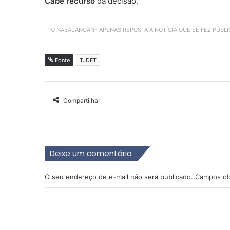
Cabe recurso
da decisão.
O NABALANCANF APENAS REPOSTA A NOTÍCIA QUE SE FEZ PÚBL
Fonte
TJDFT
Compartilhar
Deixe um comentário
O seu endereço de e-mail não será publicado.
Campos ob
C
o
m