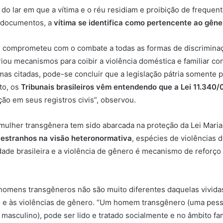
o lar em que a vítima e o réu residiam e proibição de frequent
r documentos, a
vítima se identifica como pertencente ao gên
se comprometeu com o combate a todas as formas de discrimina
criou mecanismos para coibir a violência doméstica e familiar c
normas citadas, pode-se concluir que a legislação pátria somente
to, os
Tribunais brasileiros vêm entendendo que a Lei 11.340/
ão em seus registros civis”, observou.
mulher transgênera tem sido abarcada na proteção da Lei Maria
 estranhos
na visão heteronormativa
, espécies de violências
dade brasileira e a violência de gênero é mecanismo de reforç
 homens transgêneros não são muito diferentes daquelas vivida
de e às violências de gênero. “Um homem transgênero (uma pes
masculino), pode ser lido e tratado socialmente e no âmbito fa