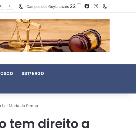
℃
22
Facebook
Instagram
Switch skin
Campos dos Goytacazes
NOSCO
SST/ ERGO
 Lei Maria da Penha
 tem direito a