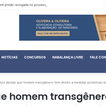
Oruam tem prisão revogada no processo em que é acusado de atentado contra a vida de policiais
NOTÍCIAS
CONCURSOS
NABALANÇA LIVRE
FALE CO
Juiz decide que homem transgênero tem direito a medidas protetivas da
ue homem transgênero