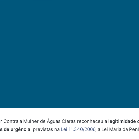
iar Contra a Mulher de Águas Claras reconheceu a
legitimidade 
as de urgência
, previstas na
Lei 11.340/2006
, a Lei Maria da Pen