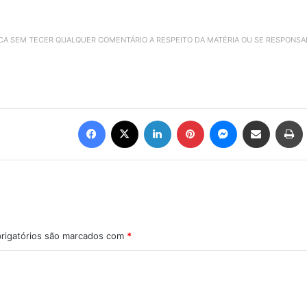
ICA SEM TECER QUALQUER COMENTÁRIO A RESPEITO DA MATÉRIA OU SE RESPONS
Facebook
X
Linkedin
Pinterest
Messenger
Compartilhar via e-mail
Imprimir
rigatórios são marcados com
*