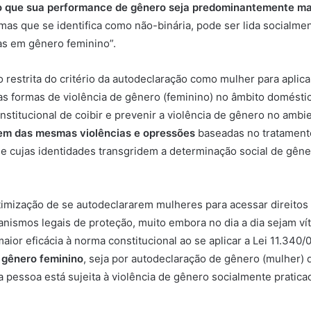
o que sua performance de gênero seja predominantemente ma
as que se identifica como não-binária, pode ser lida socialme
as em gênero feminino”.
o restrita do critério da autodeclaração como mulher para aplic
 formas de violência de gênero (feminino) no âmbito doméstico e
constitucional de coibir e prevenir a violência de gênero no am
rem das mesmas violências e opressões
baseadas no tratamento
cujas identidades transgridem a determinação social de gênero,
itimização de se autodeclararem mulheres para acessar direitos 
nismos legais de proteção, muito embora no dia a dia sejam ví
 maior eficácia à norma constitucional ao se aplicar a Lei 11.34
 gênero feminino
, seja por autodeclaração de gênero (mulher) d
pessoa está sujeita à violência de gênero socialmente pratica