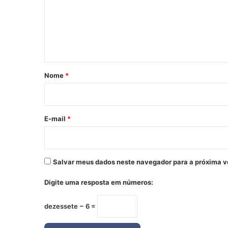
e
n
t
á
r
Nome
*
i
o
*
E-mail
*
Salvar meus dados neste navegador para a próxima v
Digite uma resposta em números:
dezessete − 6 =