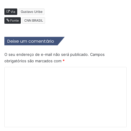
Via
Gustavo Uribe
Fonte
CNN BRASIL
Deixe um comentário
O seu endereço de e-mail não será publicado.
Campos
obrigatórios são marcados com
*
C
o
m
e
n
t
á