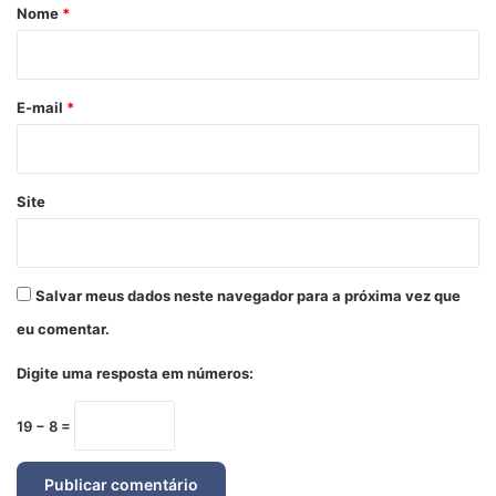
r
Nome
*
i
o
*
E-mail
*
Site
Salvar meus dados neste navegador para a próxima vez que
eu comentar.
Digite uma resposta em números:
19 − 8 =