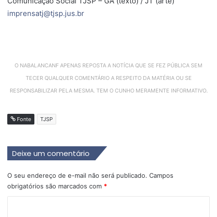
Comunicação Social TJSP – GA (texto) / JT (arte)
imprensatj@tjsp.jus.br
O NABALANCANF APENAS REPOSTA A NOTÍCIA QUE SE FEZ PÚBLICA SEM
TECER QUALQUER COMENTÁRIO A RESPEITO DA MATÉRIA OU SE
RESPONSABILIZAR PELA MESMA. TEM O CUNHO MERAMENTE INFORMATIVO.
Fonte
TJSP
Deixe um comentário
O seu endereço de e-mail não será publicado.
Campos
obrigatórios são marcados com
*
C