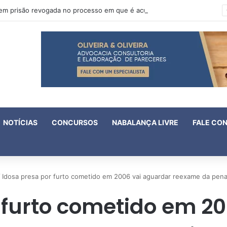
Oruam tem prisão revogada no processo em que é acusado de atentado contra a vida de policiais
NOTÍCIAS
CONCURSOS
NABALANÇA LIVRE
FALE CO
/
Idosa presa por furto cometido em 2006 vai aguardar reexame da pen
 furto cometido em 2