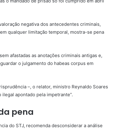
as o mandado de prisão só foi cumprido em abril
valoração negativa dos antecedentes criminais,
sem qualquer limitação temporal, mostra-se pena
em afastadas as anotações criminais antigas e,
aguardar o julgamento do
habeas corpus
em
isprudência –, o relator, ministro Reynaldo Soares
 ilegal apontado pela impetrante”.
 da pena
ncia do STJ, recomenda desconsiderar a análise