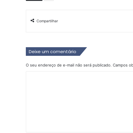
Compartilhar
Deixe um comentário
O seu endereço de e-mail não será publicado.
Campos ob
C
o
m
e
n
t
á