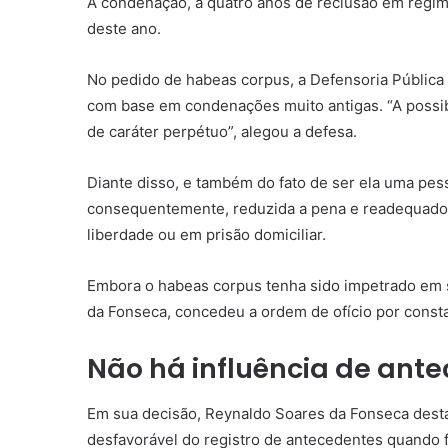
A condenação, a quatro anos de
reclusão
em regi
deste ano.
No pedido de
habeas corpus
, a Defensoria Públic
com base em condenações muito antigas. “A possib
de caráter perpétuo”, alegou a defesa.
Diante disso, e também do fato de ser ela uma pes
consequentemente, reduzida a pena e readequad
liberdade ou em prisão domiciliar.
Embora o
habeas corpus
tenha sido impetrado em su
da Fonseca, concedeu a ordem
de ofício
por consta
Não há influência de ant
Em sua decisão, Reynaldo Soares da Fonseca desta
desfavorável do registro de antecedentes quando 