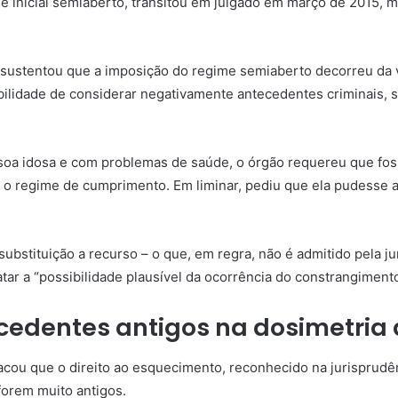
me
inicial
semiaberto, transitou em julgado em março de 2015, m
a sustentou que a imposição do regime semiaberto decorreu da 
ilidade de considerar negativamente antecedentes criminais, 
soa idosa e com problemas de saúde, o órgão requereu que foss
o o regime de cumprimento. Em
liminar
, pediu que ela pudesse 
bstituição a recurso – o que, em regra, não é admitido pela jur
tar a “possibilidade plausível da ocorrência do constrangimento
ecedentes antigos na
dosimetria
cou que o direito ao esquecimento, reconhecido na jurisprudê
forem muito antigos.