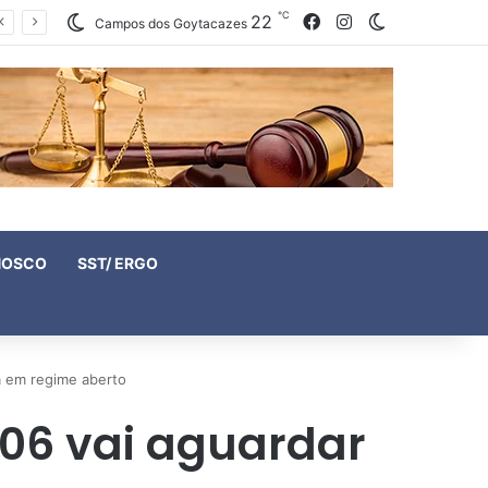
℃
22
Facebook
Instagram
Switch skin
Campos dos Goytacazes
NOSCO
SST/ ERGO
a em regime aberto
006 vai aguardar