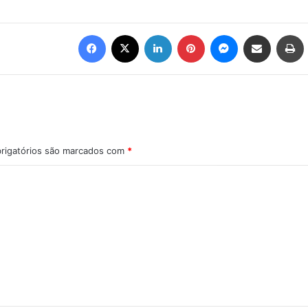
Facebook
X
Linkedin
Pinterest
Messenger
Compartilhar via e-mail
Imprimir
rigatórios são marcados com
*