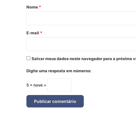
r
Nome
*
i
o
*
E-mail
*
Salvar meus dados neste navegador para a próxima v
Digite uma resposta em números:
5 + nove =