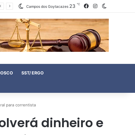
℃
23
Facebook
Instagram
Switch skin
Campos dos Goytacazes
NOSCO
SST/ ERGO
al para correntista
lverá dinheiro e