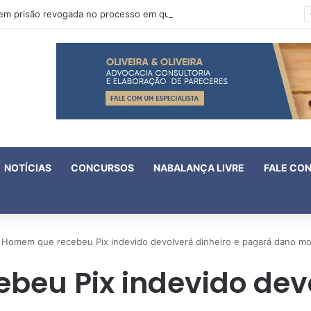
Oruam tem prisão revogada no processo em que é acusado de atentado contra a vida de policiais
NOTÍCIAS
CONCURSOS
NABALANÇA LIVRE
FALE CO
Homem que recebeu Pix indevido devolverá dinheiro e pagará dano mor
eu Pix indevido devo