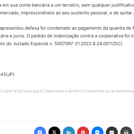
 em sua conta bancária a um terceiro, sem qualquer justificativ
mercado, imprescindíveis ao seu sustento pessoal, e de quitar 
presentou defesa foi condenado ao pagamento da quantia de R$ 
ria e juros. O pedido de indenização contra a cooperativa foi i
nto do Juizado Especial n. 5007097-21.2022.8.24.0011/SC).
445(JP)
ICA SEM TECER QUALQUER COMENTÁRIO A RESPEITO DA MATÉRIA OU SE RESPONS
Facebook
X
Linkedin
Pinterest
Messenger
Compartilhar via e-mail
Imprimir