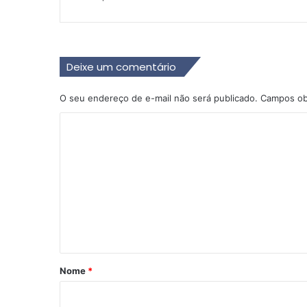
Deixe um comentário
O seu endereço de e-mail não será publicado.
Campos ob
C
o
m
e
n
t
á
r
Nome
*
i