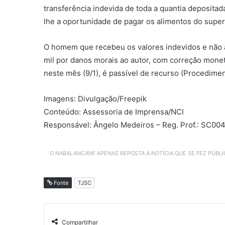
transferência indevida de toda a quantia depositada
lhe a oportunidade de pagar os alimentos do super
O homem que recebeu os valores indevidos e não a
mil por danos morais ao autor, com correção monetá
neste mês (9/1), é passível de recurso (Procedime
Imagens: Divulgação/Freepik
Conteúdo: Assessoria de Imprensa/NCI
Responsável: Ângelo Medeiros – Reg. Prof.: SC00
O NABALANCANF APENAS REPOSTA A NOTÍCIA QUE SE FEZ PÚBL
Fonte
TJSC
Compartilhar