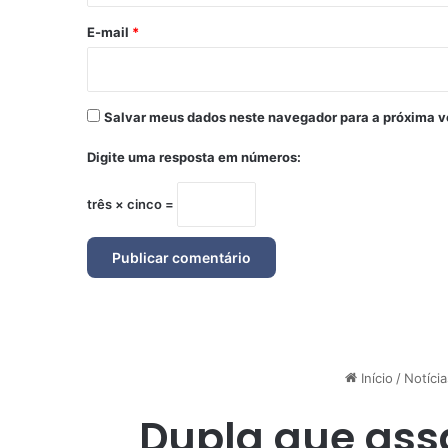
o
*
E-mail
*
Salvar meus dados neste navegador para a próxima v
Digite uma resposta em números:
três × cinco =