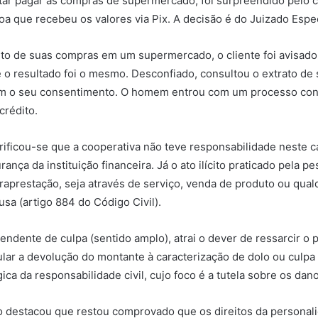
ntar pagar as compras de supermercado, foi surpreendido pelo 
oa que recebeu os valores via Pix. A decisão é do Juizado Espe
nto de suas compras em um supermercado, o cliente foi avisado
 o resultado foi o mesmo. Desconfiado, consultou o extrato de 
 sem o seu consentimento. O homem entrou com um processo con
crédito.
rificou-se que a cooperativa não teve responsabilidade neste c
ança da instituição financeira. Já o ato ilícito praticado pela 
aprestação, seja através de serviço, venda de produto ou qualq
sa (artigo 884 do Código Civil).
ndente de culpa (sentido amplo), atrai o dever de ressarcir o 
cular a devolução do montante à caracterização de dolo ou culp
ica da responsabilidade civil, cujo foco é a tutela sobre os dan
o destacou que restou comprovado que os direitos da personali