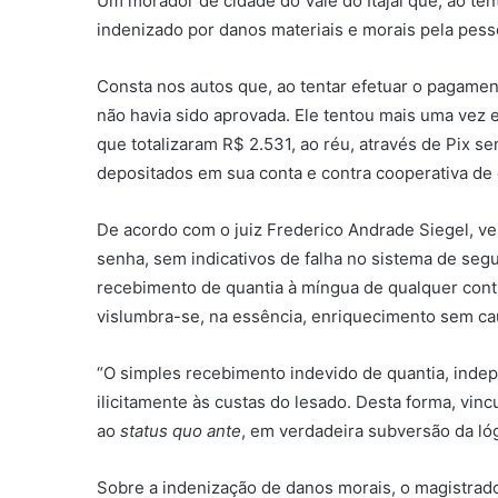
Um morador de cidade do Vale do Itajaí que, ao te
indenizado por danos materiais e morais pela pess
Consta nos autos que, ao tentar efetuar o pagame
não havia sido aprovada. Ele tentou mais uma vez e
que totalizaram R$ 2.531, ao réu, através de Pix
depositados em sua conta e contra cooperativa de 
De acordo com o juiz Frederico Andrade Siegel, ve
senha, sem indicativos de falha no sistema de segur
recebimento de quantia à míngua de qualquer contr
vislumbra-se, na essência, enriquecimento sem cau
“O simples recebimento indevido de quantia, indepe
ilicitamente às custas do lesado. Desta forma, vin
ao
status quo ante
, em verdadeira subversão da lóg
Sobre a indenização de danos morais, o magistrad