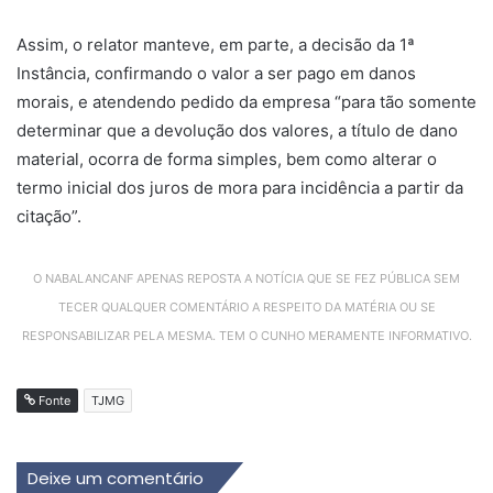
Assim, o relator manteve, em parte, a decisão da 1ª
Instância, confirmando o valor a ser pago em danos
morais, e atendendo pedido da empresa “para tão somente
determinar que a devolução dos valores, a título de dano
material, ocorra de forma simples, bem como alterar o
termo inicial dos juros de mora para incidência a partir da
citação”.
O NABALANCANF APENAS REPOSTA A NOTÍCIA QUE SE FEZ PÚBLICA SEM
TECER QUALQUER COMENTÁRIO A RESPEITO DA MATÉRIA OU SE
RESPONSABILIZAR PELA MESMA. TEM O CUNHO MERAMENTE INFORMATIVO.
Fonte
TJMG
Deixe um comentário