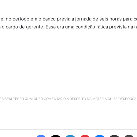
ue, no período em o banco previa a jornada de seis horas para 
cia o cargo de gerente. Essa era uma condição fática prevista n
ICA SEM TECER QUALQUER COMENTÁRIO A RESPEITO DA MATÉRIA OU SE RESPONS
Facebook
X
Linkedin
Pinterest
Messenger
Compartilhar via e-mail
Imprimir