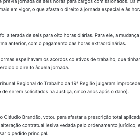
previa jornada de seis horas para cargos comissionados. Os m
is em vigor, o que afasta o direito à jornada especial e às ho
i alterada de seis para oito horas diárias. Para ele, a mudança 
ma anterior, com o pagamento das horas extraordinárias.
 normas espelhavam os acordos coletivos de trabalho, que tinha
erdido o direito àquela jornada.
 Tribunal Regional do Trabalho da 19ª Região julgaram improced
o de serem solicitados na Justiça, cinco anos após o dano).
tro Cláudio Brandão, votou para afastar a prescrição total apl
alteração contratual lesiva vedada pelo ordenamento jurídico, 
ar o pedido principal.