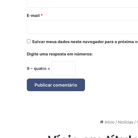
o
*
E-mail
*
Salvar meus dados neste navegador para a próxima v
Digite uma resposta em números:
9 − quatro =