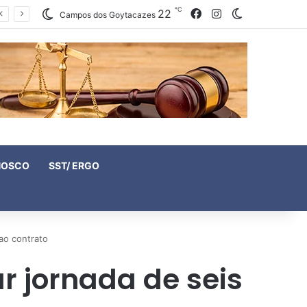
℃
22
Facebook
Instagram
Switch skin
Campos dos Goytacazes
NOSCO
SST/ ERGO
ao contrato
r jornada de seis