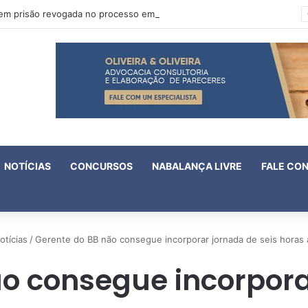
Oruam tem prisão revogada no processo em que é acusado de atentado contra a vida de policiais
NOTÍCIAS
CONCURSOS
NABALANÇA LIVRE
FALE CO
otícias
/
Gerente do BB não consegue incorporar jornada de seis horas 
o consegue incorpora