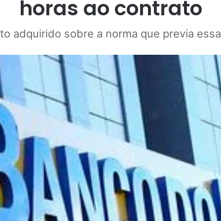
horas ao contrato
eito adquirido sobre a norma que previa ess