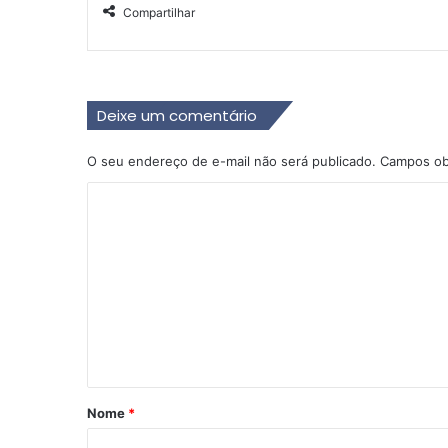
Compartilhar
Deixe um comentário
O seu endereço de e-mail não será publicado.
Campos ob
C
o
m
e
n
t
á
r
Nome
*
i