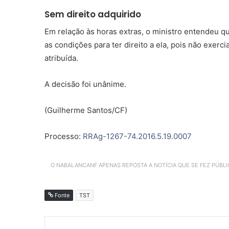
Sem direito adquirido
Em relação às horas extras, o ministro entendeu q
as condições para ter direito a ela, pois não exer
atribuída.
A decisão foi unânime.
(Guilherme Santos/CF)
Processo:
RRAg-1267-74.2016.5.19.0007
O NABALANCANF APENAS REPOSTA A NOTÍCIA QUE SE FEZ PÚBL
Fonte
TST