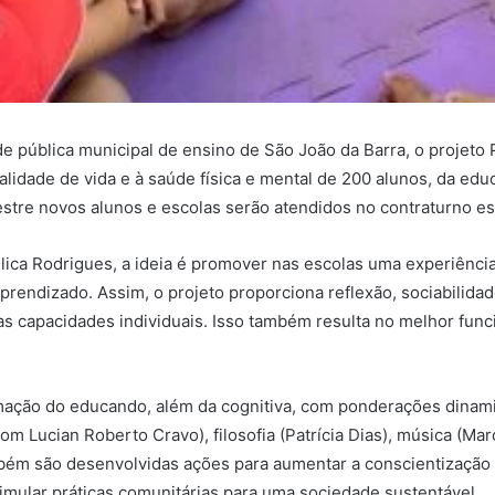
 pública municipal de ensino de São João da Barra, o projeto P
ualidade de vida e à saúde física e mental de 200 alunos, da edu
mestre novos alunos e escolas serão atendidos no contraturno es
ica Rodrigues, a ideia é promover nas escolas uma experiência
prendizado. Assim, o projeto proporciona reflexão, sociabilida
 as capacidades individuais. Isso também resulta no melhor fu
mação do educando, além da cognitiva, com ponderações dinamiza
m Lucian Roberto Cravo), filosofia (Patrícia Dias), música (Mar
ambém são desenvolvidas ações para aumentar a conscientizaçã
timular práticas comunitárias para uma sociedade sustentável.