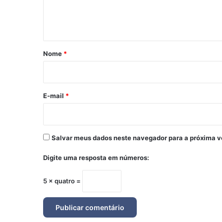
n
t
á
r
Nome
*
i
o
*
E-mail
*
Salvar meus dados neste navegador para a próxima v
Digite uma resposta em números:
5 × quatro =