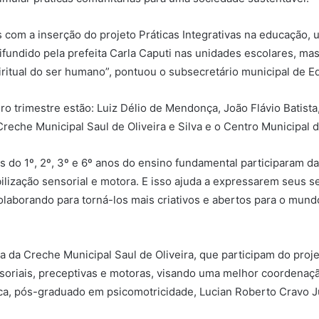
 com a inserção do projeto Práticas Integrativas na educaçã
difundido pela prefeita Carla Caputi nas unidades escolares, m
spiritual do ser humano”, pontuou o subsecretário municipal de
ro trimestre estão: Luiz Délio de Mendonça, João Flávio Batist
reche Municipal Saul de Oliveira e Silva e o Centro Municipal 
os do 1º, 2º, 3º e 6º anos do ensino fundamental participaram da
ibilização sensorial e motora. E isso ajuda a expressarem seus 
laborando para torná-los mais criativos e abertos para o mundo
a da Creche Municipal Saul de Oliveira, que participam do proje
oriais, preceptivas e motoras, visando uma melhor coordenação
ca, pós-graduado em psicomotricidade, Lucian Roberto Cravo J