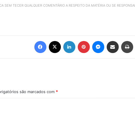
ICA SEM TECER QUALQUER COMENTÁRIO A RESPEITO DA MATÉRIA OU SE RESPONS
Facebook
X
Linkedin
Pinterest
Messenger
Compartilhar via e-mail
Imprimir
rigatórios são marcados com
*