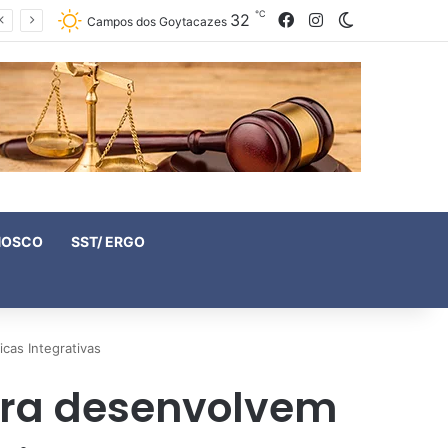
℃
32
Facebook
Instagram
Switch skin
Campos dos Goytacazes
NOSCO
SST/ ERGO
cas Integrativas
arra desenvolvem