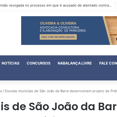
Oruam tem prisão revogada no processo em que é acusado de atentado contra a vida de policiais
NOTÍCIAS
CONCURSOS
NABALANÇA LIVRE
FALE CO
as
/
Escolas municiais de São João da Barra desenvolvem projeto de Práti
is de São João da B