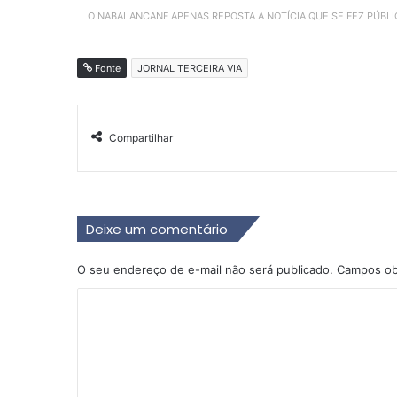
O NABALANCANF APENAS REPOSTA A NOTÍCIA QUE SE FEZ PÚBL
Fonte
JORNAL TERCEIRA VIA
Compartilhar
Deixe um comentário
O seu endereço de e-mail não será publicado.
Campos ob
C
o
m
e