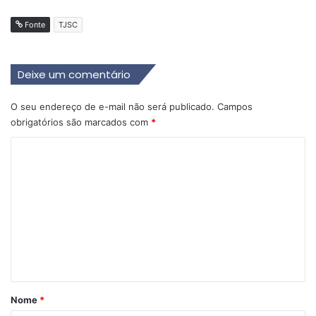
Fonte
TJSC
Deixe um comentário
O seu endereço de e-mail não será publicado.
Campos
obrigatórios são marcados com
*
C
o
m
e
n
t
á
r
Nome
*