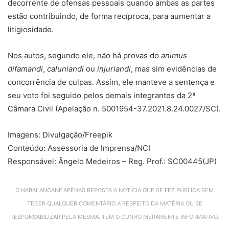
decorrente de ofensas pessoais quando ambas as partes
estão contribuindo, de forma recíproca, para aumentar a
litigiosidade.
Nos autos, segundo ele, não há provas do
animus
difamandi
,
caluniandi
ou
injuriandi
, mas sim evidências de
concorrência de culpas. Assim, ele manteve a sentença e
seu voto foi seguido pelos demais integrantes da 2ª
Câmara Civil (Apelação n. 5001954-37.2021.8.24.0027/SC).
Imagens: Divulgação/Freepik
Conteúdo: Assessoria de Imprensa/NCI
Responsável: Ângelo Medeiros – Reg. Prof.: SC00445(JP)
O NABALANCANF APENAS REPOSTA A NOTÍCIA QUE SE FEZ PÚBLICA SEM
TECER QUALQUER COMENTÁRIO A RESPEITO DA MATÉRIA OU SE
RESPONSABILIZAR PELA MESMA. TEM O CUNHO MERAMENTE INFORMATIVO.