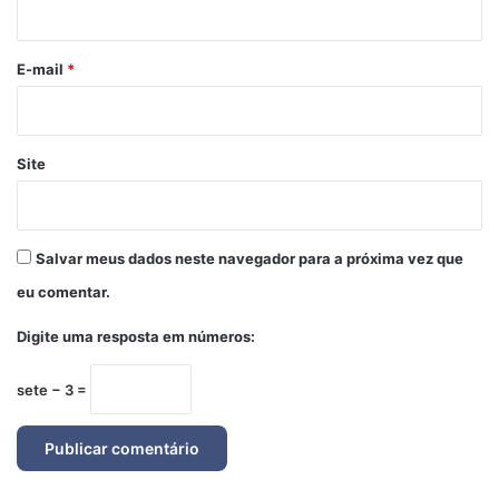
i
o
*
E-mail
*
Site
Salvar meus dados neste navegador para a próxima vez que
eu comentar.
Digite uma resposta em números:
sete − 3 =