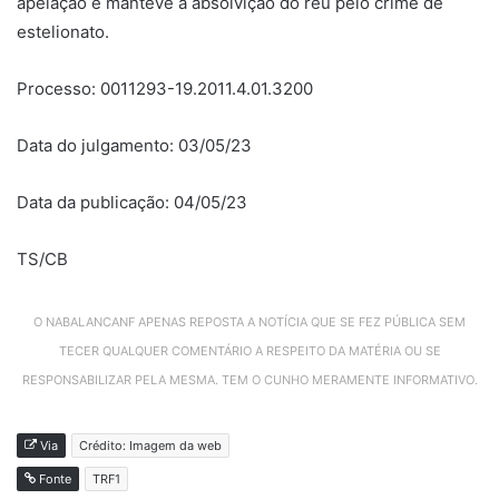
apelação e manteve a absolvição do réu pelo crime de
estelionato.
Processo: 0011293-19.2011.4.01.3200
Data do julgamento: 03/05/23
Data da publicação: 04/05/23
TS/CB
O NABALANCANF APENAS REPOSTA A NOTÍCIA QUE SE FEZ PÚBLICA SEM
TECER QUALQUER COMENTÁRIO A RESPEITO DA MATÉRIA OU SE
RESPONSABILIZAR PELA MESMA. TEM O CUNHO MERAMENTE INFORMATIVO.
Via
Crédito: Imagem da web
Fonte
TRF1