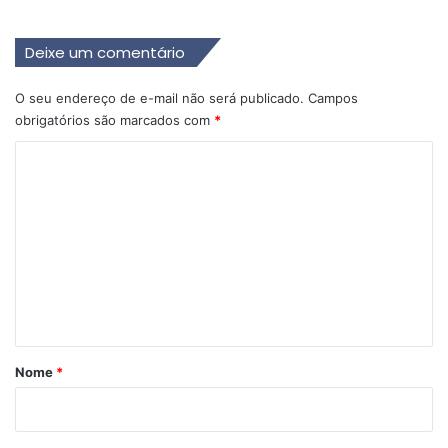
Deixe um comentário
O seu endereço de e-mail não será publicado.
Campos
obrigatórios são marcados com
*
C
o
m
e
n
t
á
r
Nome
*
i
o