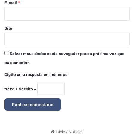
*
E-mail
*
Site
Salvar meus dados neste navegador para a próxima vez que
eu comentar.
Digite uma resposta em números:
treze + dezoito =