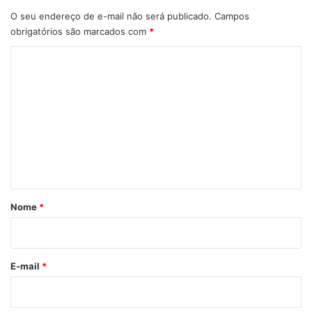
O seu endereço de e-mail não será publicado.
Campos
obrigatórios são marcados com
*
C
o
m
e
n
t
á
r
Nome
*
i
o
*
E-mail
*