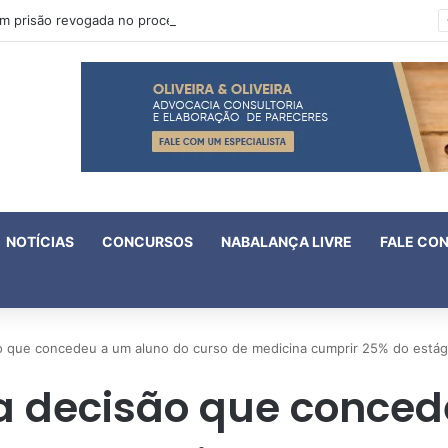
Oruam tem prisão revogada no processo em que é acusado de atentado contra a vida de policiais
NOTÍCIAS
CONCURSOS
NABALANÇA LIVRE
FALE CO
 que concedeu a um aluno do curso de medicina cumprir 25% do estági
a decisão que conced