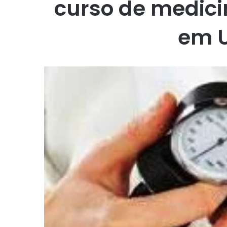
curso de medici
em U