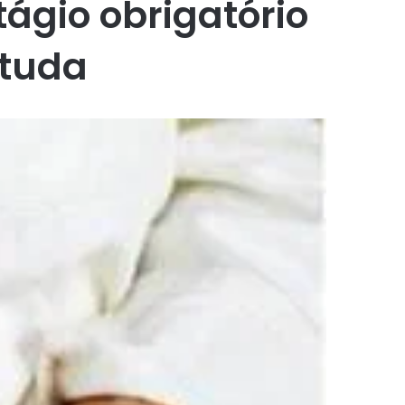
ágio obrigatório
studa