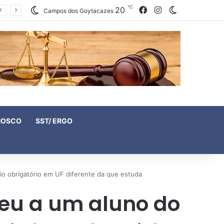
℃
20
Facebook
Instagram
Switch skin
Campos dos Goytacazes
NOSCO
SST/ ERGO
o obrigatório em UF diferente da que estuda
eu a um aluno do