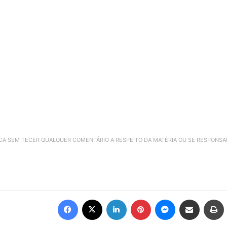
ICA SEM TECER QUALQUER COMENTÁRIO A RESPEITO DA MATÉRIA OU SE RESPONS
Facebook
X
Linkedin
Pinterest
Messenger
Compartilhar via e-mail
Imprimir