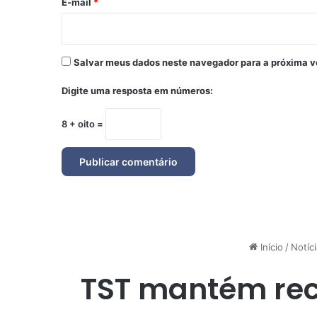
*
E-mail
*
Salvar meus dados neste navegador para a próxima v
Digite uma resposta em números:
8 + oito =