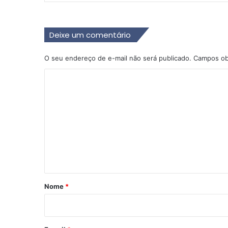
Deixe um comentário
O seu endereço de e-mail não será publicado.
Campos ob
C
o
m
e
n
t
á
r
Nome
*
i
o