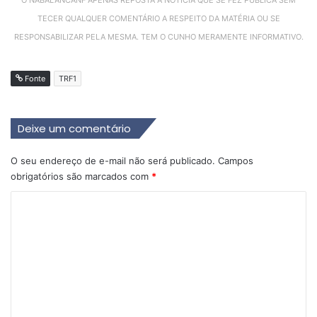
O NABALANCANF APENAS REPOSTA A NOTÍCIA QUE SE FEZ PÚBLICA SEM
TECER QUALQUER COMENTÁRIO A RESPEITO DA MATÉRIA OU SE
RESPONSABILIZAR PELA MESMA. TEM O CUNHO MERAMENTE INFORMATIVO.
Fonte
TRF1
Deixe um comentário
O seu endereço de e-mail não será publicado.
Campos
obrigatórios são marcados com
*
C
o
m
e
n
t