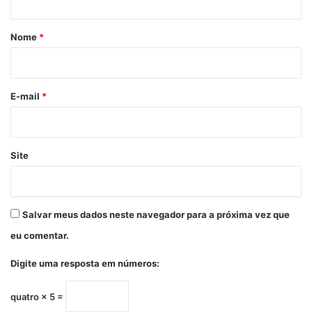
á
r
Nome
*
i
o
*
E-mail
*
Site
Salvar meus dados neste navegador para a próxima vez que
eu comentar.
Digite uma resposta em números:
quatro × 5 =