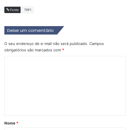
Fonte
TRF1
Deixe um comentário
O seu endereço de e-mail não será publicado.
Campos
obrigatórios são marcados com
*
C
o
m
e
n
t
á
r
Nome
*