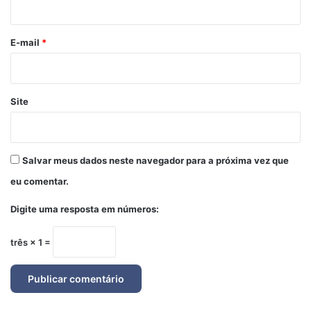
i
o
*
E-mail
*
Site
Salvar meus dados neste navegador para a próxima vez que
eu comentar.
Digite uma resposta em números:
três × 1 =