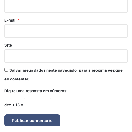
i
o
*
E-mail
*
Site
Salvar meus dados neste navegador para a próxima vez que
eu comentar.
Digite uma resposta em números:
dez + 15 =