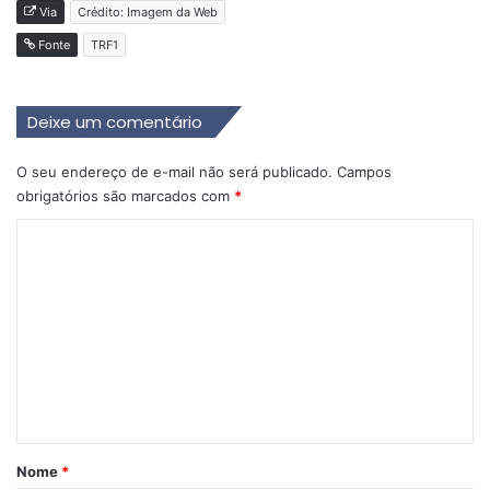
Via
Crédito: Imagem da Web
Fonte
TRF1
Deixe um comentário
O seu endereço de e-mail não será publicado.
Campos
obrigatórios são marcados com
*
C
o
m
e
n
t
á
r
Nome
*