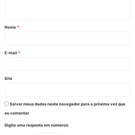
t
á
r
Nome
*
i
o
*
E-mail
*
Site
Salvar meus dados neste navegador para a próxima vez que
eu comentar.
Digite uma resposta em números: