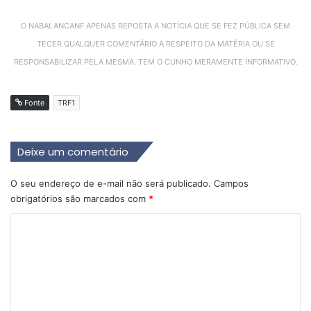
O NABALANCANF APENAS REPOSTA A NOTÍCIA QUE SE FEZ PÚBLICA SEM
TECER QUALQUER COMENTÁRIO A RESPEITO DA MATÉRIA OU SE
RESPONSABILIZAR PELA MESMA. TEM O CUNHO MERAMENTE INFORMATIVO.
Fonte
TRF1
Deixe um comentário
O seu endereço de e-mail não será publicado.
Campos
obrigatórios são marcados com
*
C
o
m
e
n