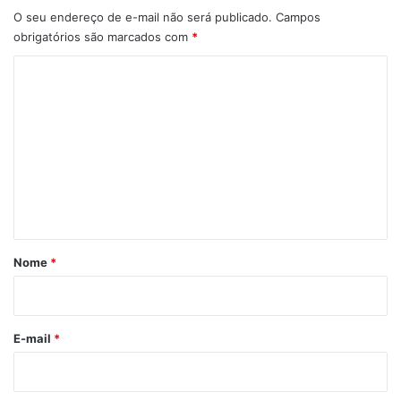
O seu endereço de e-mail não será publicado.
Campos
obrigatórios são marcados com
*
C
o
m
e
n
t
á
r
Nome
*
i
o
*
E-mail
*