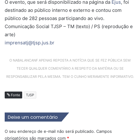
O evento, que será disponibilizado na página da
Ejus
, foi
destinado ao público interno e externo e contou com
público de 282 pessoas participando ao vivo.
Comunicação Social TJSP – TM (texto) / PS (reprodução e
arte)
imprensatj@tjsp.jus.br
O NABALANCANF APENAS REPOSTA A NOTÍCIA QUE SE FEZ PÚBLICA SEM
TECER QUALQUER COMENTÁRIO A RESPEITO DA MATÉRIA OU SE
RESPONSABILIZAR PELA MESMA. TEM O CUNHO MERAMENTE INFORMATIVO.
Fonte
TJSP
Deixe um comentário
O seu endereço de e-mail não será publicado.
Campos
obrigatórios são marcados com
*